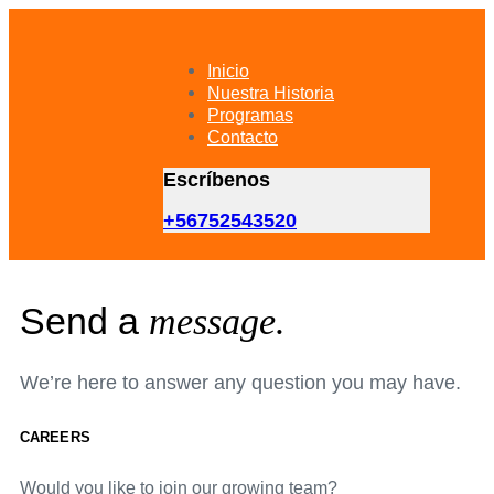
Skip
Skip
links
to
primary
Inicio
navigation
Nuestra Historia
Skip
Programas
to
Contacto
content
Escríbenos
+56752543520
Send a
message.
We’re here to answer any question you may have.
CAREERS
Would you like to join our growing team?