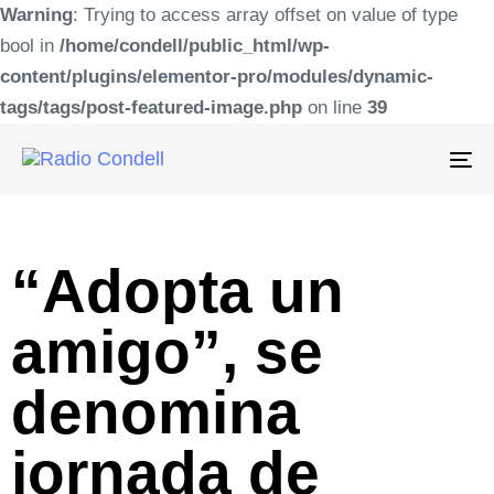
Warning
: Trying to access array offset on value of type
bool in
/home/condell/public_html/wp-
content/plugins/elementor-pro/modules/dynamic-
tags/tags/post-featured-image.php
on line
39
To
na
“Adopta un
amigo”, se
denomina
jornada de