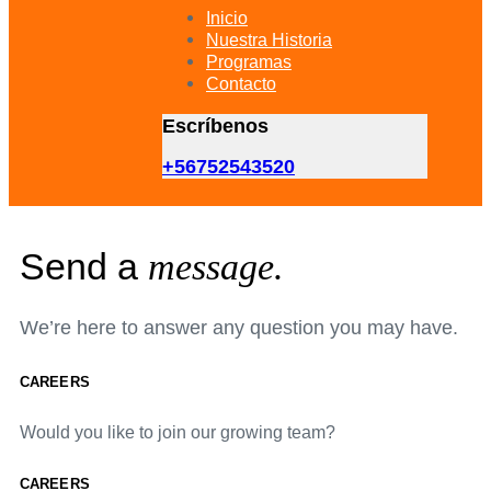
primary
Inicio
navigation
Nuestra Historia
Skip
Programas
to
Contacto
content
Escríbenos
+56752543520
Send a
message.
We’re here to answer any question you may have.
CAREERS
Would you like to join our growing team?
CAREERS