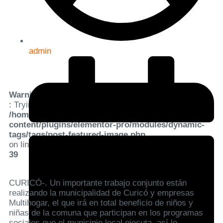
admin
Warning
: Trying to access array offset on value of type bool in
/home/condell/public_html/wp-
content/plugins/elementor-pro/modules/dynamic-
tags/tags/post-featured-image.php
on line
39
CURICÓ-. Un importante trabajo conjunto están
realizando la municipalidad de Curicó y empresas
Multihogar, el que irá en total beneficio de niños y
niñas de la comuna que participan en los programas
sociales que el municipio local ejecuta, así lo