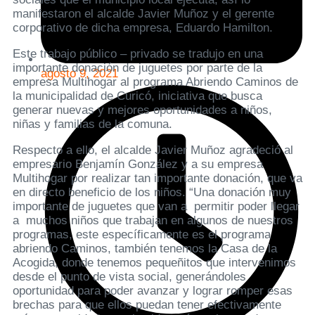
manifestaron el alcalde Javier Muñoz y el gerente
corporativo de dicha empresa, Eduardo Hamilton.
Este trabajo público – privado se tradujo en una
importante donación de juguetes por parte de la
agosto 9, 2021
empresa Multihogar al programa Abriendo Caminos de
la municipalidad de Curicó, iniciativa que busca
generar nuevas y mejores oportunidades a niños,
niñas y familias de la comuna.
Respecto a ello, el alcalde Javier Muñoz agradeció al
empresario Benjamín González y a su empresa
Multihogar por realizar tan importante donación, que va
en directo beneficio de los niños. “Una donación muy
importante de juguetes que van a permitir poder llegar
a muchos niños que trabajan en algunos de nuestros
programas, este específicamente es el programa
abriendo Caminos, también tenemos la Casa de la
Acogida, donde tenemos pequeñitos que intervenimos
desde el punto de vista social, generándoles
oportunidad para poder avanzar y lograr romper esas
brechas para que ellos puedan tener efectivamente