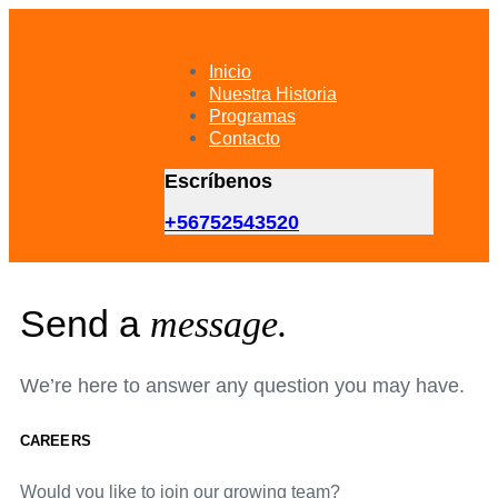
Skip
Skip
links
to
primary
Inicio
navigation
Nuestra Historia
Skip
Programas
to
Contacto
content
Escríbenos
+56752543520
Send a
message.
We’re here to answer any question you may have.
CAREERS
Would you like to join our growing team?