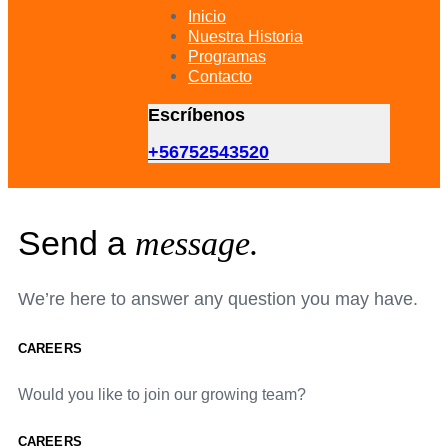
primary
Inicio
navigation
Nuestra Historia
Skip
Programas
to
Contacto
content
Escríbenos
+56752543520
Send a
message.
We’re here to answer any question you may have.
CAREERS
Would you like to join our growing team?
CAREERS