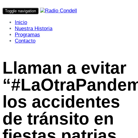
Toggle navigation
Inicio
Nuestra Historia
Programas
Contacto
Llaman a evitar
“#LaOtraPandem
los accidentes
de tránsito en
fiestas patrias