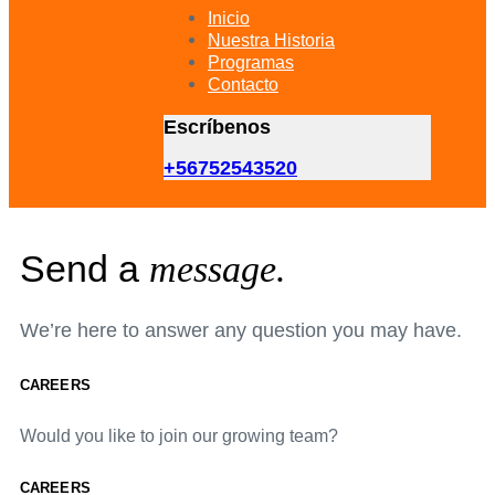
primary
Inicio
navigation
Nuestra Historia
Skip
Programas
to
Contacto
content
Escríbenos
+56752543520
Send a
message.
We’re here to answer any question you may have.
CAREERS
Would you like to join our growing team?
CAREERS