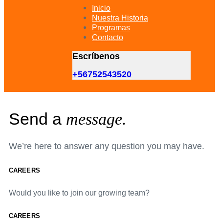
primary
Inicio
navigation
Nuestra Historia
Skip
Programas
to
Contacto
content
Escríbenos
+56752543520
Send a
message.
We’re here to answer any question you may have.
CAREERS
Would you like to join our growing team?
CAREERS