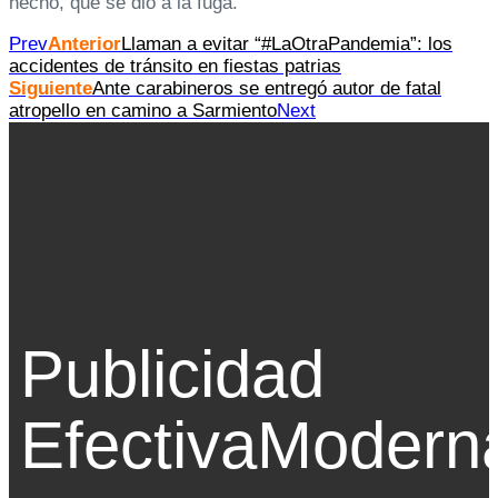
hecho, que se dio a la fuga.
Prev
Anterior
Llaman a evitar “#LaOtraPandemia”: los
accidentes de tránsito en fiestas patrias
Siguiente
Ante carabineros se entregó autor de fatal
atropello en camino a Sarmiento
Next
Publicidad
Efectiva
Modern