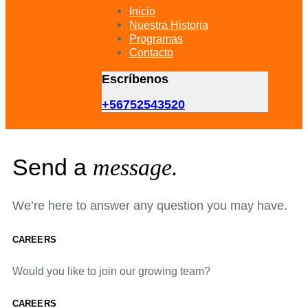
primary
Inicio
navigation
Nuestra Historia
Skip
Programas
to
Contacto
content
Escríbenos
+56752543520
Send a
message.
We’re here to answer any question you may have.
CAREERS
Would you like to join our growing team?
CAREERS