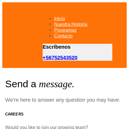
Skip
Skip
links
to
primary
Inicio
navigation
Nuestra Historia
Skip
Programas
to
Contacto
content
Escríbenos
+56752543520
Send a
message.
We’re here to answer any question you may have.
CAREERS
Would you like to join our growing team?