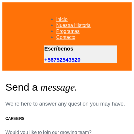
Skip
Skip
links
to
primary
Inicio
navigation
Nuestra Historia
Skip
Programas
to
Contacto
content
Escríbenos
+56752543520
Send a
message.
We’re here to answer any question you may have.
CAREERS
Would you like to join our growing team?