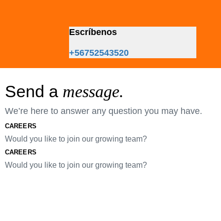
Skip
Skip
links
to
primary
Escríbenos
navigation
Skip
+56752543520
to
content
Send a
message.
We’re here to answer any question you may have.
CAREERS
Would you like to join our growing team?
CAREERS
Would you like to join our growing team?