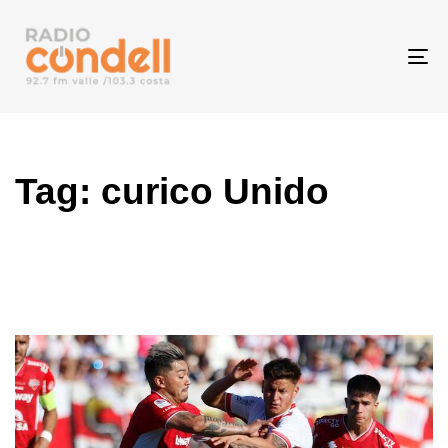
To
na
Tag: curico Unido