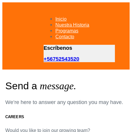
Skip
Skip
links
to
primary
Inicio
navigation
Nuestra Historia
Skip
Programas
to
Contacto
content
Escríbenos
+56752543520
Send a
message.
We’re here to answer any question you may have.
CAREERS
Would you like to join our growing team?