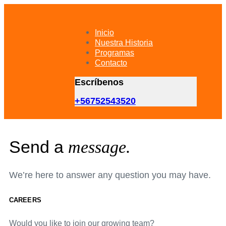
Skip
Skip
links
to
primary
Inicio
navigation
Nuestra Historia
Skip
Programas
to
Contacto
content
Escríbenos
+56752543520
Send a
message.
We’re here to answer any question you may have.
CAREERS
Would you like to join our growing team?