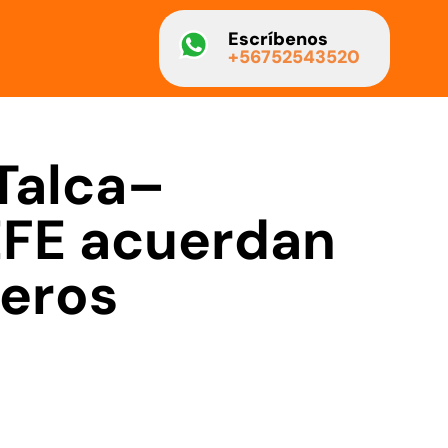
Escríbenos
+56752543520
 Talca–
EFE acuerdan
deros