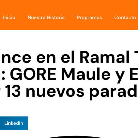
Inicio
Nuestra Historia
Programas
Contacto
ance en el Ramal
n: GORE Maule y 
 13 nuevos para
LinkedIn