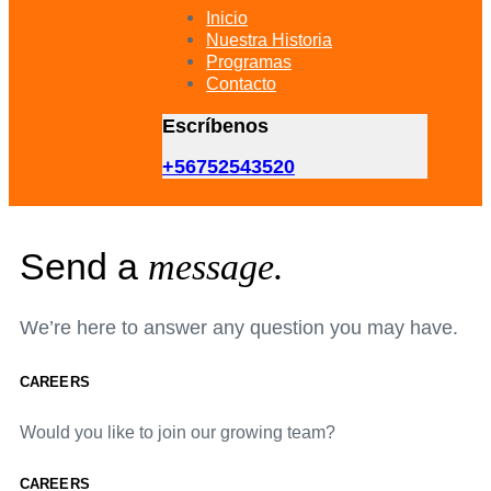
primary
Inicio
navigation
Nuestra Historia
Skip
Programas
to
Contacto
content
Escríbenos
+56752543520
Send a
message.
We’re here to answer any question you may have.
CAREERS
Would you like to join our growing team?
CAREERS