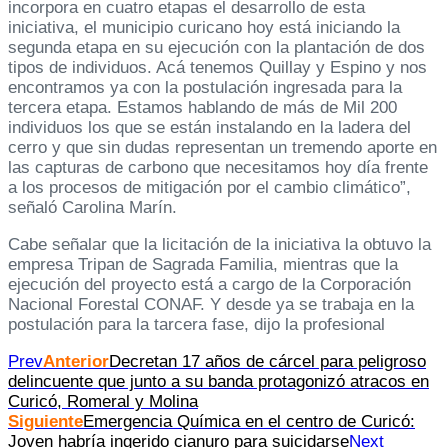
incorpora en cuatro etapas el desarrollo de esta
iniciativa, el municipio curicano hoy está iniciando la
segunda etapa en su ejecución con la plantación de dos
tipos de individuos. Acá tenemos Quillay y Espino y nos
encontramos ya con la postulación ingresada para la
tercera etapa. Estamos hablando de más de Mil 200
individuos los que se están instalando en la ladera del
cerro y que sin dudas representan un tremendo aporte en
las capturas de carbono que necesitamos hoy día frente
a los procesos de mitigación por el cambio climático”,
señaló Carolina Marín.
Cabe señalar que la licitación de la iniciativa la obtuvo la
empresa Tripan de Sagrada Familia, mientras que la
ejecución del proyecto está a cargo de la Corporación
Nacional Forestal CONAF. Y desde ya se trabaja en la
postulación para la tarcera fase, dijo la profesional
Prev
Anterior
Decretan 17 años de cárcel para peligroso
delincuente que junto a su banda protagonizó atracos en
Curicó, Romeral y Molina
Siguiente
Emergencia Química en el centro de Curicó:
Joven habría ingerido cianuro para suicidarse
Next