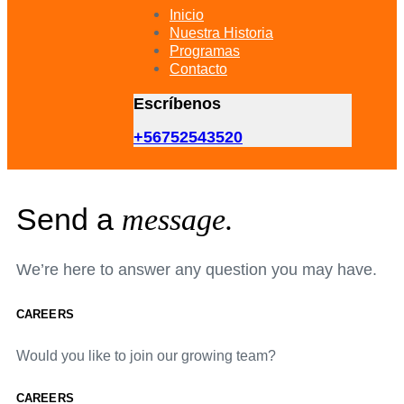
primary
Inicio
navigation
Nuestra Historia
Skip
Programas
to
Contacto
content
Escríbenos
+56752543520
Send a
message.
We’re here to answer any question you may have.
CAREERS
Would you like to join our growing team?
CAREERS