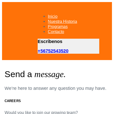
Skip
Skip
links
to
primary
Inicio
navigation
Nuestra Historia
Skip
Programas
to
Contacto
content
Escríbenos
+56752543520
Send a
message.
We’re here to answer any question you may have.
CAREERS
Would you like to join our growing team?