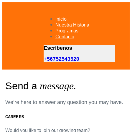
Skip
Skip
links
to
primary
Inicio
navigation
Nuestra Historia
Skip
Programas
to
Contacto
content
Escríbenos
+56752543520
Send a
message.
We’re here to answer any question you may have.
CAREERS
Would you like to join our growing team?