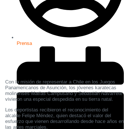
Prensa
Con la misión de representar a Chile en los Juegos
Panamericanos de Asunción, los jóvenes karatecas
molinenses Matías Campusano y Sebastián Navarrete
vivieron una especial despedida en su tierra natal.
Los deportistas recibieron el reconocimiento del
alcalde Felipe Méndez, quien destacó el valor del
esfuerzo que vienen desarrollando desde hace años en
las artes marciales.