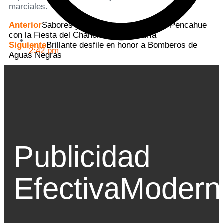
marciales.
Anterior
Sabores y tradiciones se tomarán Pencahue
con la Fiesta del Chancho de Curtiduría
Siguiente
Brillante desfile en honor a Bomberos de
2:42 pm
Aguas Negras
Publicidad
Efectiva
Modern