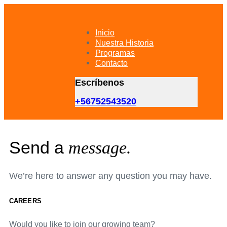
Skip
Skip
links
to
primary
Inicio
navigation
Nuestra Historia
Skip
Programas
to
Contacto
content
Escríbenos
+56752543520
Send a
message.
We’re here to answer any question you may have.
CAREERS
Would you like to join our growing team?