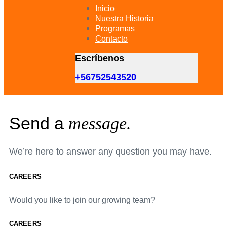
primary
Inicio
navigation
Nuestra Historia
Skip
Programas
to
Contacto
content
Escríbenos
+56752543520
Send a
message.
We’re here to answer any question you may have.
CAREERS
Would you like to join our growing team?
CAREERS