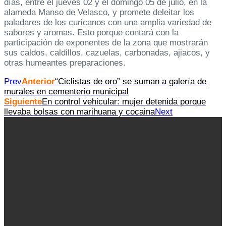
días, entre el jueves 02 y el domingo 05 de julio, en la
alameda Manso de Velasco, y promete deleitar los
paladares de los curicanos con una amplia variedad de
sabores y aromas. Esto porque contará con la
participación de exponentes de la zona que mostrarán
sus caldos, caldillos, cazuelas, carbonadas, ajiacos, y
otras humeantes preparaciones.
Prev
Anterior
“Ciclistas de oro” se suman a galería de
murales en cementerio municipal
Siguiente
En control vehicular: mujer detenida porque
llevaba bolsas con marihuana y cocaina
Next