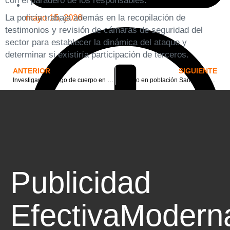
con el paradero de los responsables.
mayo 15, 2026
La policía trabaja además en la recopilación de
testimonios y revisión de cámaras de seguridad del
sector para establecer la dinámica del ataque y
determinar si existiría participación de terceros.
ANTERIOR
SIGUIENTE
Investigan hallazgo de cuerpo en línea férrea de Curicó: víctima habría sido arrollada por tren
Incendio en población Santa Lucía dejó 7 damnificados al destruir vivienda y dejar otras 2 dañadas
Publicidad
Efectiva
Modern