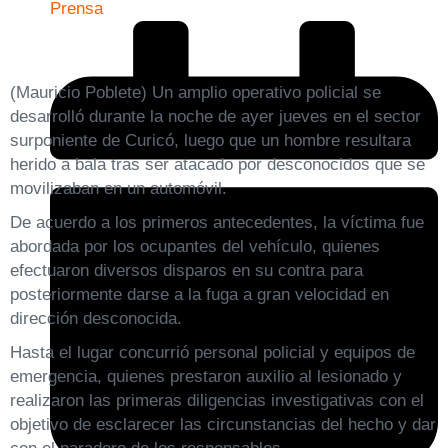
Prensa
(Mauricio Poblete) Un amplio operativo policial se
desarrolló durante la noche de ayer jueves en el sector
surponiente de Curicó, luego que un hombre resultara
herido a bala tras ser atacado por desconocidos que se
movilizaban en un automóvil.
De acuerdo a los primeros antecedentes, la víctima fue
abordada por los ocupantes del vehículo, quienes
efectuaron diversos disparos en su contra para
posteriormente darse a la fuga a gran velocidad en
dirección desconocida.
Hasta el lugar concurrió personal policial y equipos de
emergencia, quienes prestaron auxilio al lesionado y
realizaron las primeras diligencias investigativas con el
objetivo de esclarecer las circunstancias del hecho y dar