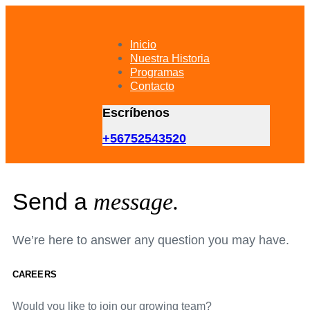
Skip
Skip
links
to
primary
Inicio
navigation
Nuestra Historia
Skip
Programas
to
Contacto
content
Escríbenos
+56752543520
Send a
message.
We’re here to answer any question you may have.
CAREERS
Would you like to join our growing team?