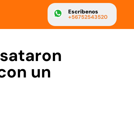
Escríbenos
+56752543520
esataron
 con un