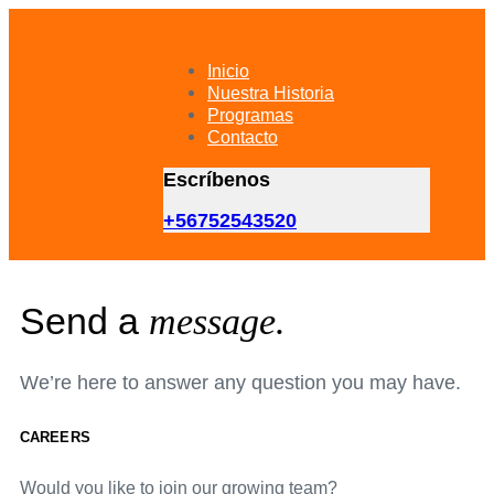
Skip
Skip
links
to
primary
Inicio
navigation
Nuestra Historia
Skip
Programas
to
Contacto
content
Escríbenos
+56752543520
Send a
message.
We’re here to answer any question you may have.
CAREERS
Would you like to join our growing team?