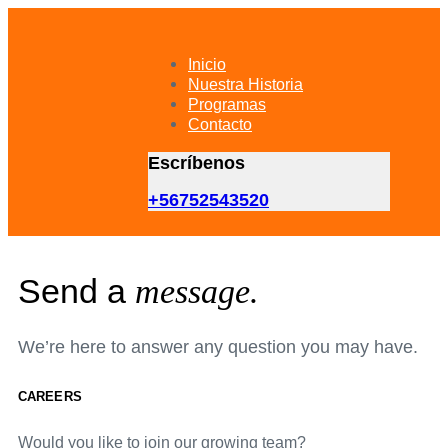
Skip
Skip
links
to
primary
Inicio
navigation
Nuestra Historia
Skip
Programas
to
Contacto
content
Escríbenos
+56752543520
Send a
message.
We’re here to answer any question you may have.
CAREERS
Would you like to join our growing team?