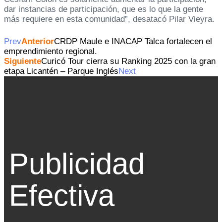
dar instancias de participación, que es lo que la gente
más requiere en esta comunidad”, desatacó Pilar Vieyra.
Prev
Anterior
CRDP Maule e INACAP Talca fortalecen el
emprendimiento regional.
Siguiente
Curicó Tour cierra su Ranking 2025 con la gran
etapa Licantén – Parque Inglés
Next
Publicidad
Efectiva