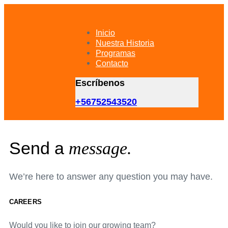
Skip
Skip
links
to
primary
Inicio
navigation
Nuestra Historia
Skip
Programas
to
Contacto
content
Escríbenos
+56752543520
Send a
message.
We’re here to answer any question you may have.
CAREERS
Would you like to join our growing team?