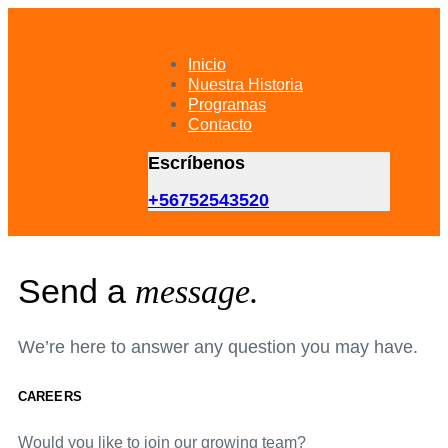
Skip
Skip
links
to
primary
Inicio
navigation
Nuestra Historia
Skip
Programas
to
Contacto
content
Escríbenos
+56752543520
Send a
message.
We’re here to answer any question you may have.
CAREERS
Would you like to join our growing team?