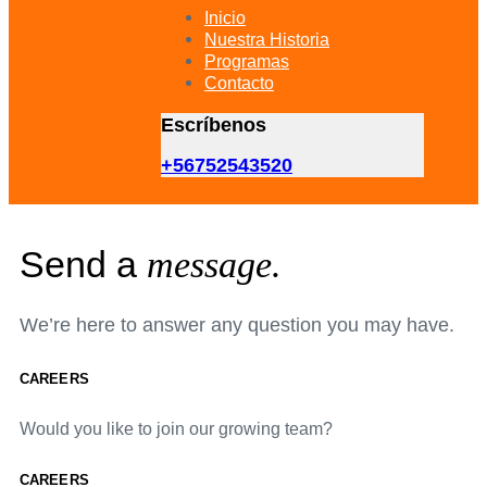
primary
Inicio
navigation
Nuestra Historia
Skip
Programas
to
Contacto
content
Escríbenos
+56752543520
Send a
message.
We’re here to answer any question you may have.
CAREERS
Would you like to join our growing team?
CAREERS