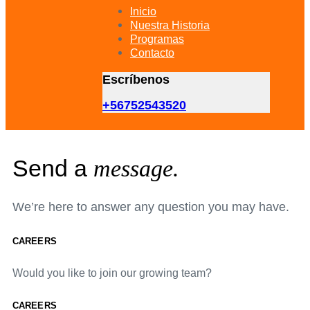
primary
Inicio
navigation
Nuestra Historia
Skip
Programas
to
Contacto
content
Escríbenos
+56752543520
Send a
message.
We’re here to answer any question you may have.
CAREERS
Would you like to join our growing team?
CAREERS