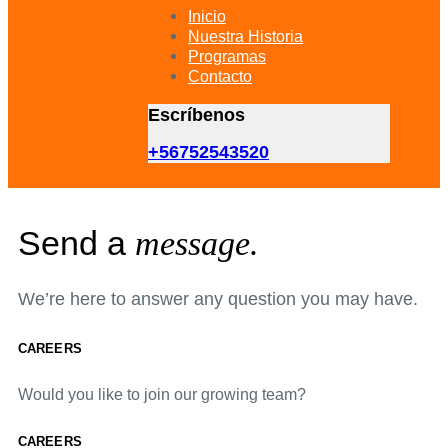
primary
Inicio
navigation
Nuestra Historia
Skip
Programas
to
Contacto
content
Escríbenos
+56752543520
Send a
message.
We’re here to answer any question you may have.
CAREERS
Would you like to join our growing team?
CAREERS