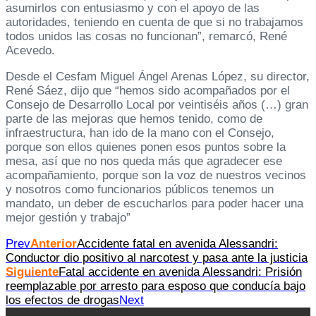
asumirlos con entusiasmo y con el apoyo de las
autoridades, teniendo en cuenta de que si no trabajamos
todos unidos las cosas no funcionan”, remarcó, René
Acevedo.
Desde el Cesfam Miguel Ángel Arenas López, su director,
René Sáez, dijo que “hemos sido acompañados por el
Consejo de Desarrollo Local por veintiséis años (…) gran
parte de las mejoras que hemos tenido, como de
infraestructura, han ido de la mano con el Consejo,
porque son ellos quienes ponen esos puntos sobre la
mesa, así que no nos queda más que agradecer ese
acompañamiento, porque son la voz de nuestros vecinos
y nosotros como funcionarios públicos tenemos un
mandato, un deber de escucharlos para poder hacer una
mejor gestión y trabajo”
Prev
Anterior
Accidente fatal en avenida Alessandri:
Conductor dio positivo al narcotest y pasa ante la justicia
Siguiente
Fatal accidente en avenida Alessandri: Prisión
reemplazable por arresto para esposo que conducía bajo
los efectos de drogas
Next