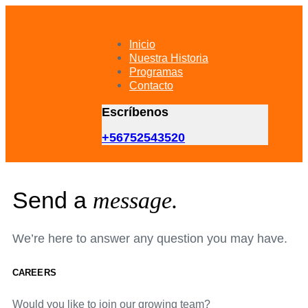
Skip
Skip
links
to
primary
Inicio
navigation
Nuestra Historia
Skip
Programas
to
Contacto
content
Escríbenos
+56752543520
Send a
message.
We’re here to answer any question you may have.
CAREERS
Would you like to join our growing team?