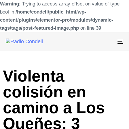
Warning
: Trying to access array offset on value of type
bool in
/home/condell/public_html/wp-
content/plugins/elementor-pro/modules/dynamic-
tags/tags/post-featured-image.php
on line
39
To
na
Violenta
colisión en
camino a Los
Queñes: 3