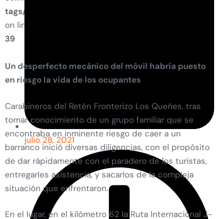
tags/tags/post-featured-image.php
on line
39
Un desperfecto mecánico del móvil habría puesto
en riesgo la vida de los ocupantes
Carabineros del Retén Fronterizo Los Queñes, tras
tomar conocimiento de un grupo familiar que se
encontraba en inminente riesgo de caer a un
julio 28, 2021
barranco inició diversas diligencias, con el propósito
de dar rápidamente con el paradero de los turistas,
entregarles asistencia, y sacarlos de la compleja
situación que enfrentaron.
En el lugar, en el kilómetro 62 la Ruta Internacional J-