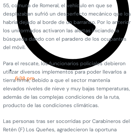
55, comuna de Romeral, el vehículo en que se
desplazaban sufrió un desperfecto mecánico que los
habría dejado al borde de un barranco. Por lo anterior
los uniformados activaron las alertas iniciando la
búsqueda dando con el paradero de los ocupantes
del móvil.
Para el rescate, los funcionarios policiales debieron
utilizar diversos implementos para poder llevarlos a
6:38 pm
tierra firme, debido a que el sector mantenía
elevados niveles de nieve y muy bajas temperaturas,
además de las complejas condiciones de la ruta,
producto de las condiciones climáticas.
Las personas tras ser socorridas por Carabineros del
Retén (F) Los Queñes, agradecieron la oportuna