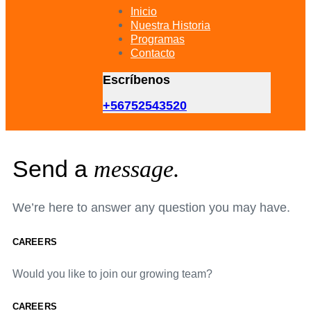
primary
Inicio
navigation
Nuestra Historia
Skip
Programas
to
Contacto
content
Escríbenos
+56752543520
Send a
message.
We’re here to answer any question you may have.
CAREERS
Would you like to join our growing team?
CAREERS