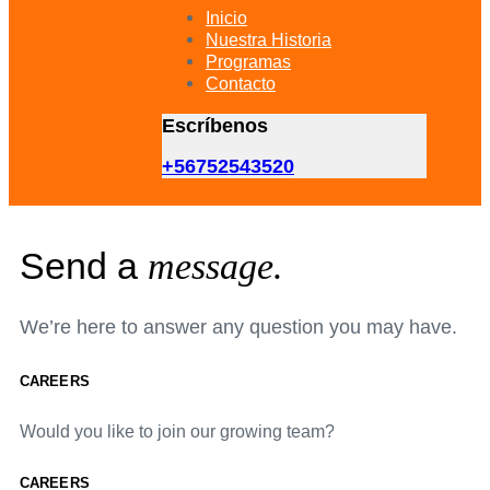
primary
Inicio
navigation
Nuestra Historia
Skip
Programas
to
Contacto
content
Escríbenos
+56752543520
Send a
message.
We’re here to answer any question you may have.
CAREERS
Would you like to join our growing team?
CAREERS