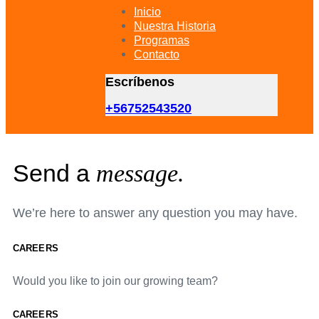
primary
Inicio
navigation
Nuestra Historia
Skip
Programas
to
Contacto
content
Escríbenos
+56752543520
Send a
message.
We’re here to answer any question you may have.
CAREERS
Would you like to join our growing team?
CAREERS