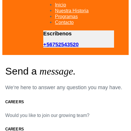
primary
Inicio
navigation
Nuestra Historia
Skip
Programas
to
Contacto
content
Escríbenos
+56752543520
Send a
message.
We’re here to answer any question you may have.
CAREERS
Would you like to join our growing team?
CAREERS