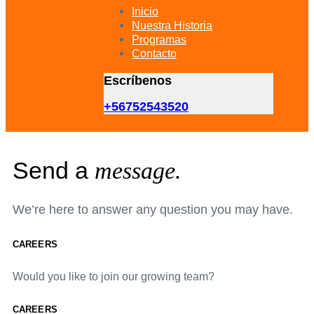
primary
Inicio
navigation
Nuestra Historia
Skip
Programas
to
Contacto
content
Escríbenos
+56752543520
Send a
message.
We’re here to answer any question you may have.
CAREERS
Would you like to join our growing team?
CAREERS