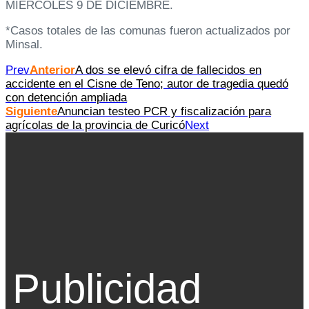
MIÉRCOLES 9 DE DICIEMBRE.
*Casos totales de las comunas fueron actualizados por
Minsal.
Prev
Anterior
A dos se elevó cifra de fallecidos en
accidente en el Cisne de Teno; autor de tragedia quedó
con detención ampliada
Siguiente
Anuncian testeo PCR y fiscalización para
agrícolas de la provincia de Curicó
Next
Publicidad