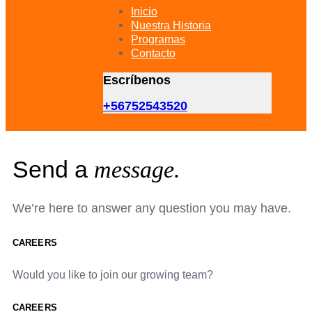
primary
Inicio
navigation
Nuestra Historia
Skip
Programas
to
Contacto
content
Escríbenos
+56752543520
Send a
message.
We’re here to answer any question you may have.
CAREERS
Would you like to join our growing team?
CAREERS