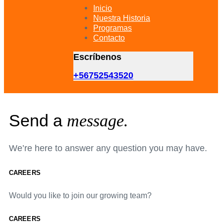
primary
Inicio
navigation
Nuestra Historia
Skip
Programas
to
Contacto
content
Escríbenos
+56752543520
Send a
message.
We’re here to answer any question you may have.
CAREERS
Would you like to join our growing team?
CAREERS