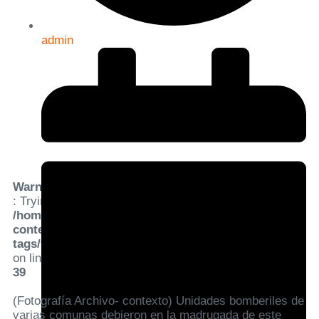
admin
Warning
: Trying to access array offset on value of type bool in
/home/condell/public_html/wp-
content/plugins/elementor-pro/modules/dynamic-
tags/tags/post-featured-image.php
on line
39
(Fotografía Archivo- contexto) Unidades bomberiles de
varias comunas debieron en la madrugada de este