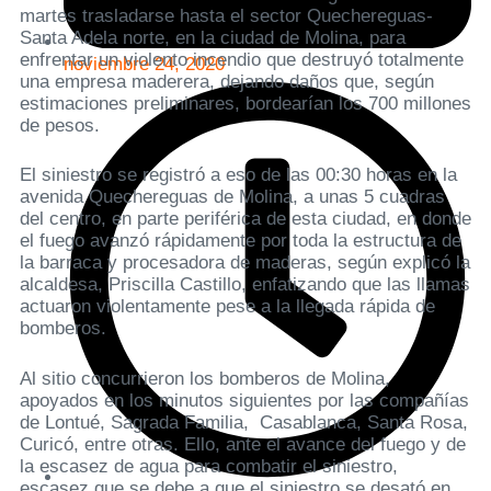
martes trasladarse hasta el sector Quechereguas-
Santa Adela norte, en la ciudad de Molina, para
enfrentar un violento incendio que destruyó totalmente
noviembre 24, 2020
una empresa maderera, dejando daños que, según
estimaciones preliminares, bordearían los 700 millones
de pesos.
El siniestro se registró a eso de las 00:30 horas en la
avenida Quechereguas de Molina, a unas 5 cuadras
del centro, en parte periférica de esta ciudad, en donde
el fuego avanzó rápidamente por toda la estructura de
la barraca y procesadora de maderas, según explicó la
alcaldesa, Priscilla Castillo, enfatizando que las llamas
actuaron violentamente pese a la llegada rápida de
bomberos.
Al sitio concurrieron los bomberos de Molina,
apoyados en los minutos siguientes por las compañías
de Lontué, Sagrada Familia, Casablanca, Santa Rosa,
Curicó, entre otras. Ello, ante el avance del fuego y de
la escasez de agua para combatir el siniestro,
escasez que se debe a que el siniestro se desató en