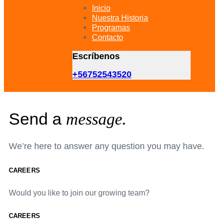
primary
Inicio
navigation
Nuestra Historia
Skip
Programas
to
Contacto
content
Escríbenos
+56752543520
Send a
message.
We’re here to answer any question you may have.
CAREERS
Would you like to join our growing team?
CAREERS