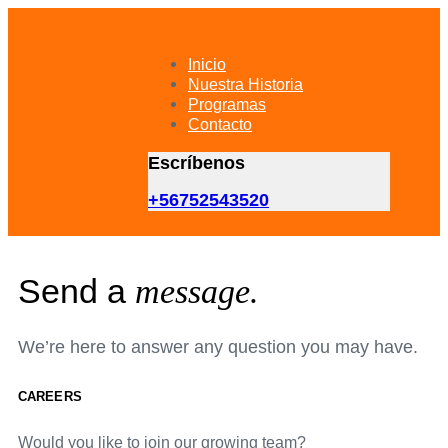
Skip
Skip
links
to
primary
Inicio
navigation
Nuestra Historia
Skip
Programas
to
Contacto
content
Escríbenos
+56752543520
Send a
message.
We’re here to answer any question you may have.
CAREERS
Would you like to join our growing team?