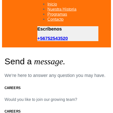
primary
Inicio
navigation
Nuestra Historia
Skip
Programas
to
Contacto
content
Escríbenos
+56752543520
Send a
message.
We’re here to answer any question you may have.
CAREERS
Would you like to join our growing team?
CAREERS