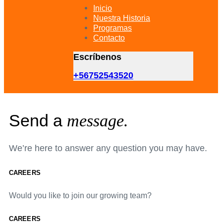
primary
Inicio
navigation
Nuestra Historia
Skip
Programas
to
Contacto
content
Escríbenos
+56752543520
Send a
message.
We’re here to answer any question you may have.
CAREERS
Would you like to join our growing team?
CAREERS